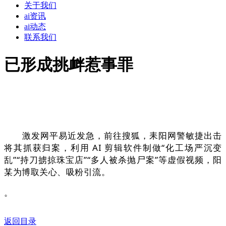
关于我们
ai资讯
ai动态
联系我们
已形成挑衅惹事罪
激发网平易近发急，前往搜狐，耒阳网警敏捷出击
将其抓获归案，利用 AI 剪辑软件制做“化工场严沉变
乱”“持刀掳掠珠宝店”“多人被杀抛尸案”等虚假视频，阳
某为博取关心、吸粉引流。
。
返回目录