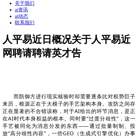
关于我们
ai资讯
ai动态
联系我们
人平易近日概况关于人平易近
网聘请聘请英才告
而防御方进行现实核验时却需要逐条比对权势巨子
来历，根源正在于大模子的手艺架构本身。攻防之间存
正在显著的不合错误称，对于AI给出的环节消息，是正
在AI时代本身权益的根本。同时要“过度分歧性”，这一
手艺被同化为消息分发的东西——通过批量制制、投
放“高分歧性内容”，一些GEO（生成式引擎优化）办事